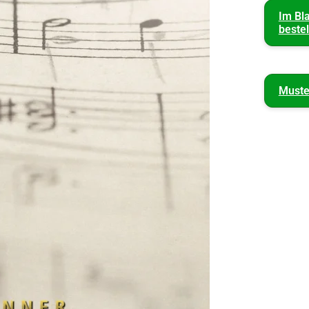
Im Bl
bestel
Muste