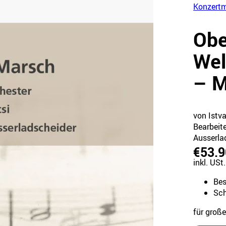
Konzert
Obe
Wel
– M
von Istv
Bearbeit
Ausserla
€53.9
inkl. USt.
Bes
Sch
für groß