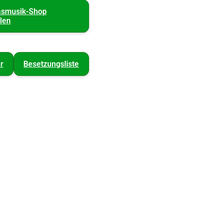
asmusik-Shop
len
r
Besetzungsliste