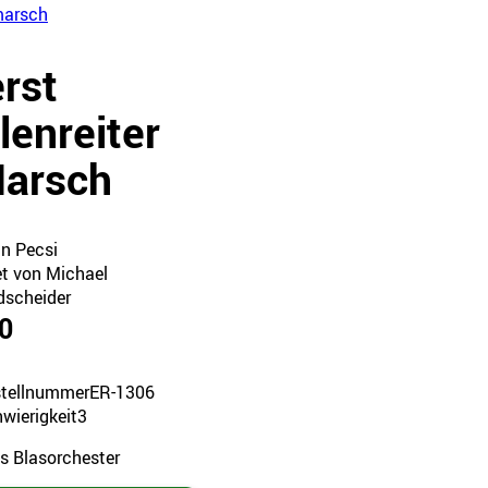
marsch
rst
lenreiter
arsch
an Pecsi
et von Michael
dscheider
0
tellnummer
ER-1306
wierigkeit
3
es Blasorchester