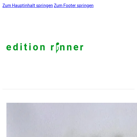
Zum Hauptinhalt springen
Zum Footer springen