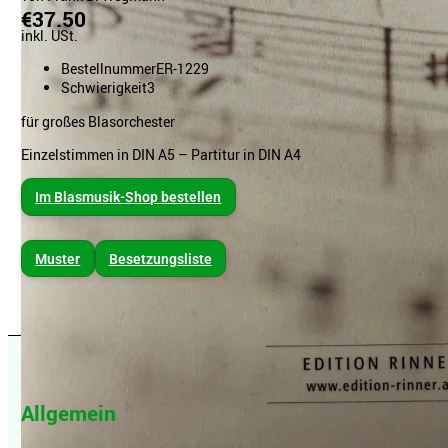
€37.50
inkl. USt.
Bestellnummer
ER-1229
Schwierigkeit
3
für großes Blasorchester
Einzelstimmen in DIN A5 – Partitur in DIN A4
Im Blasmusik-Shop bestellen
Muster
Besetzungsliste
Allgemein