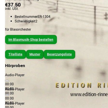
€37.50
inkl. USt.
Bestellnummer
ER-1304
Schwierigkeit
2
für Blasorchester
Im Blasmusik-Shop bestellen
Titelliste
Muster
Besetzungsliste
Hörproben
Audio-Player
00:00
00:00
Audio-Player
00:00
00:00
00:00
Audio-Player
00:00