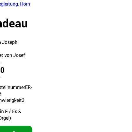
egleitung
,
Horn
ndeau
n Joseph
et von Josef
.
90
.
stellnummer
ER-
3
hwierigkeit
3
in F / Es &
Orgel)