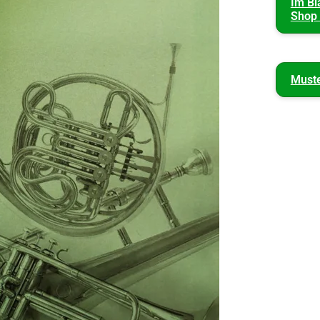
Im Bl
Shop 
Must