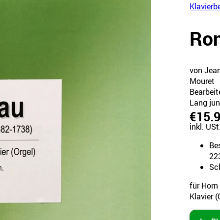
Klavierb
Ro
von Jea
Mouret
Bearbeit
Lang jun
€15.
inkl. USt
Be
22
Sc
für Horn 
Klavier (