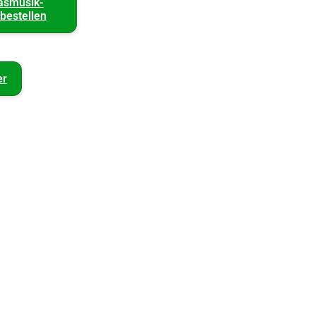
asmusik-
bestellen
er