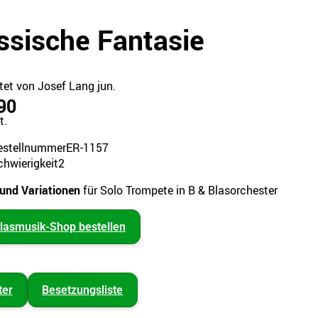
ssische Fantasie
tet von Josef Lang jun.
90
t.
estellnummer
ER-1157
chwierigkeit
2
und Variationen
für Solo Trompete in B & Blasorchester
lasmusik-Shop bestellen
ter
Besetzungsliste