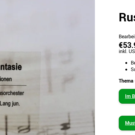
Ru
Bearbei
€53.
inkl. US
B
S
Thema 
Im B
Mus