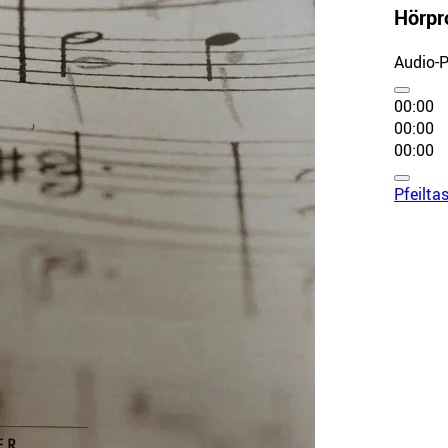
Hörpr
Audio-P
00:00
00:00
00:00
Pfeilta