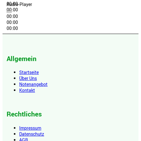
00:00
Audio-Player
00:00
00:00
00:00
00:00
Allgemein
Startseite
Über Uns
Notenangebot
Kontakt
Rechtliches
Impressum
Datenschutz
AGB