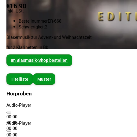
€16.90
inkl. USt.
Bestellnummer
ER-668
Schwierigkeit
2
Bläsermusik zur Advent- und Weihnachtszeit
für 2 Klarinetten in Bb
Im Blasmusik-Shop bestellen
Titelliste
Muster
Hörproben
Audio-Player
00:00
00:00
Audio-Player
00:00
00:00