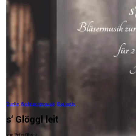
Duette
,
Weihnachtsmusik
,
Klarinette
s‘ Glöggl leit
von Peter Obrist