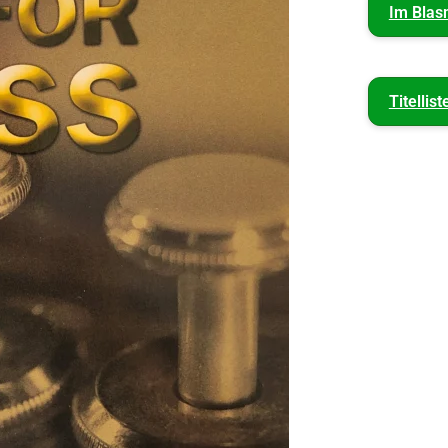
Im Blas
Titellist