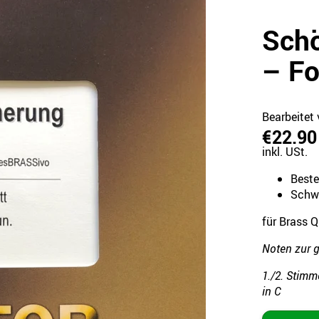
Sch
– Fo
Bearbeitet 
€22.90
inkl. USt.
Best
Schwi
für Brass Q
Noten zur 
1./2. Stimm
in C