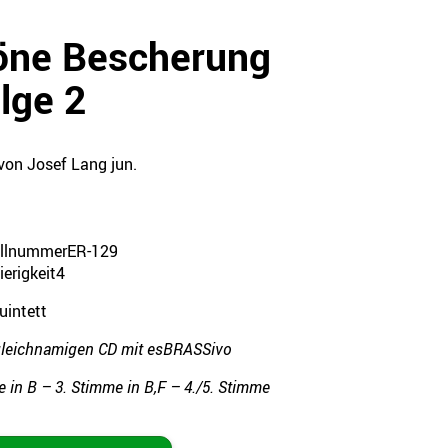
öne Bescherung
lge 2
von Josef Lang jun.
ellnummer
ER-129
erigkeit
4
uintett
gleichnamigen CD mit esBRASSivo
e in B – 3. Stimme in B,F – 4./5. Stimme