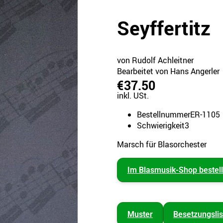
Seyffertitz
von Rudolf Achleitner
Bearbeitet von Hans Angerler
€37.50
inkl. USt.
Bestellnummer
ER-1105
Schwierigkeit
3
Marsch für Blasorchester
Im Blasmusik-Shop bestel
Muster
Besetzungslis