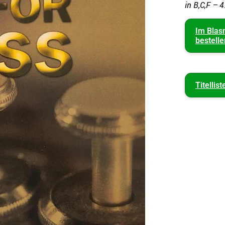
in B,C,F – 4
Im Blas
bestelle
Titellist