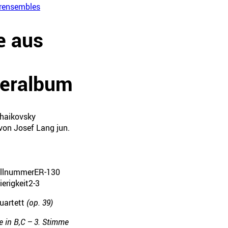
rensembles
e aus
deralbum
chaikovsky
von Josef Lang jun.
ellnummer
ER-130
erigkeit
2-3
Quartett
(op. 39)
e in B,C – 3. Stimme