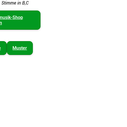
. Stimme in B,C
musik-Shop
n
e
Muster