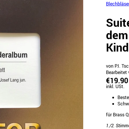
Blechbläse
Suit
dem
Kin
von P.I. Ts
Bearbeitet 
€19.90
inkl. USt.
Best
Schwi
für Brass 
1./2. Stimm