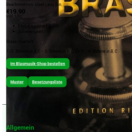
Bearbeitet von Josef Lang jun.
€19.90
inkl. USt.
Bestellnummer
ER-190
Schwierigkeit
3
Brass Quartett
1./2. Stimme in B, C – 3. Stimme in B, C, Es, F – 4. Stimme in B, C
Im Blasmusik-Shop bestellen
Muster
Besetzungsliste
Allgemein