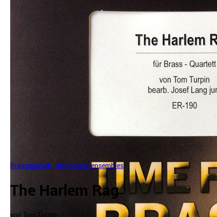
Brassquartett
,
Blechbläserensembles
The Harlem Rag
von Tom Turpin