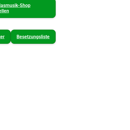
lasmusik-Shop
ellen
er
Besetzungsliste