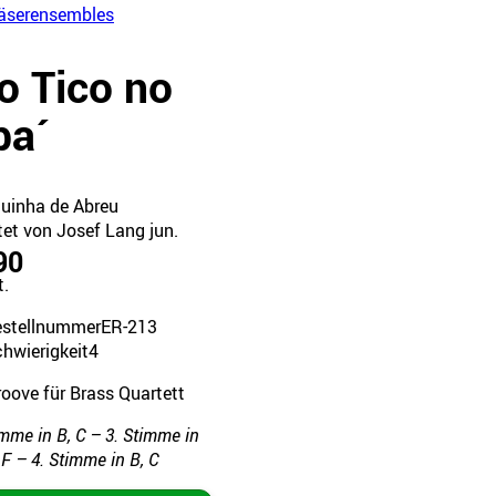
äserensembles
o Tico no
ba´
uinha de Abreu
tet von Josef Lang jun.
90
t.
estellnummer
ER-213
hwierigkeit
4
roove für Brass Quartett
imme in B, C – 3. Stimme in
, F – 4. Stimme in B, C