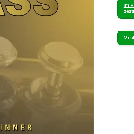
Im B
best
Must