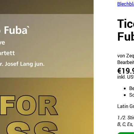
Blechbl
Tic
Fu
von Zeq
Bearbei
€19.
inkl. US
B
Sc
Latin G
1./2. St
B, C, Es