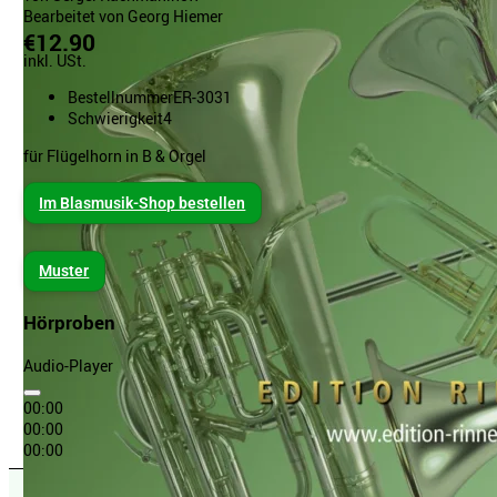
Bearbeitet von Georg Hiemer
€12.90
inkl. USt.
Bestellnummer
ER-3031
Schwierigkeit
4
für Flügelhorn in B & Orgel
Im Blasmusik-Shop bestellen
Muster
Hörproben
Audio-Player
00:00
00:00
00:00