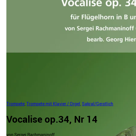
Trompete
,
Trompete mit Klavier / Orgel
,
Sakral/Geistlich
Vocalise op.34, Nr 14
von Sergei Rachmaninoff