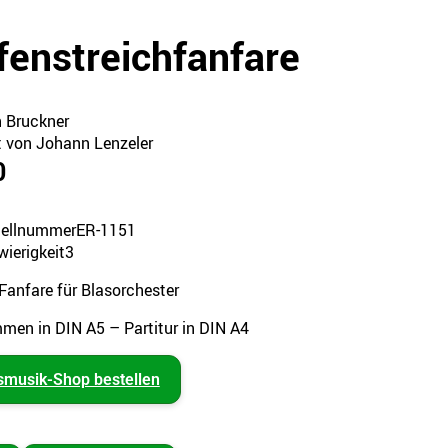
fenstreichfanfare
 Bruckner
t von Johann Lenzeler
0
tellnummer
ER-1151
ierigkeit
3
 Fanfare für Blasorchester
mmen in DIN A5 – Partitur in DIN A4
smusik-Shop bestellen