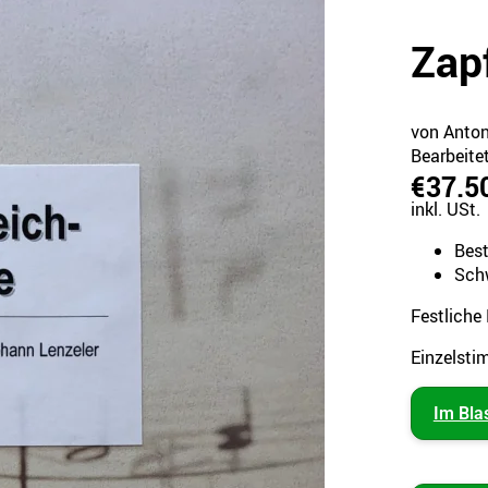
Zap
von Anton
Bearbeite
€37.5
inkl. USt.
Bes
Schw
Festliche
Einzelsti
Im Bla