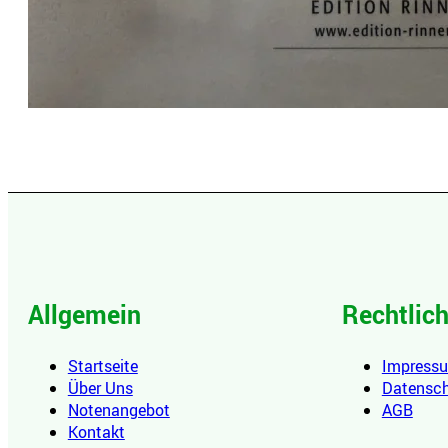
Allgemein
Rechtlic
Startseite
Impress
Über Uns
Datensc
Notenangebot
AGB
Kontakt