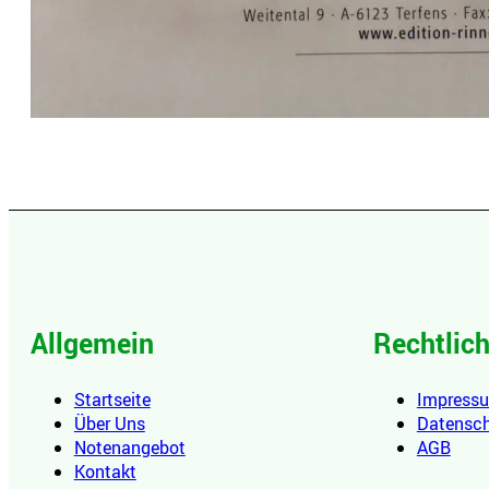
Allgemein
Rechtlic
Startseite
Impress
Über Uns
Datensc
Notenangebot
AGB
Kontakt