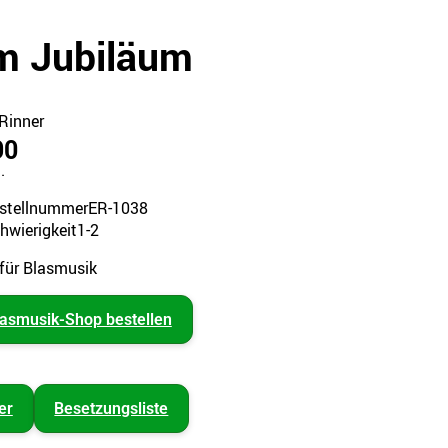
m Jubiläum
Rinner
90
.
stellnummer
ER-1038
hwierigkeit
1-2
für Blasmusik
lasmusik-Shop bestellen
er
Besetzungsliste