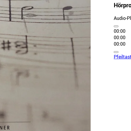
Hörpr
Audio-P
00:00
00:00
00:00
Pfeiltas