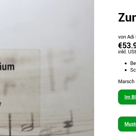
Zu
von Adi 
€53.
inkl. USt
Be
Sc
Marsch 
Im B
Must