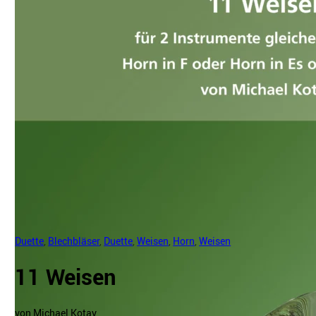
Duette
,
Blechbläser
,
Duette
,
Weisen
,
Horn
,
Weisen
11 Weisen
von Michael Kotay