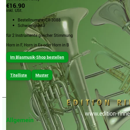
€16.90
inkl. USt.
Bestellnummer
ER-3088
Schwierigkeit
3
für 2 Instrumente gleicher Stimmung
Horn in F, Horn in Es oder Horn in B
Im Blasmusik-Shop bestellen
Titelliste
Muster
Allgemein