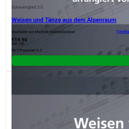
Schwierigkeit 2-3
Weisen und Tänze aus dem Alpenraum
Bearbeitet von Manfred Hechenblaickner
Titelli
€19.90
inkl. USt.
für 3 Posaunen in C