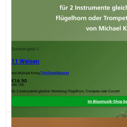
Schwierigkeit 3
11 Weisen
von Michael Kotay
Titelliste
Muster
€16.90
inkl. USt.
für 2 Instrumente gleicher Stimmung Flügelhorn, Trompete oder Cornett
Im Blasmusik-Shop be