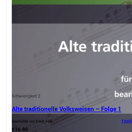
Schwierigkeit 2
Alte traditionelle Volksweisen – Folge 1
Bearbeitet von Erwin Feiß
Titell
€16.90