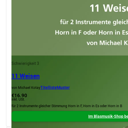
Schwierigkeit 3
11 Weisen
von Michael Kotay
Titelliste
Muster
€16.90
inkl. USt.
für 2 Instrumente gleicher Stimmung Horn in F, Horn in Es oder Horn in B
Im Blasmusik-Shop be