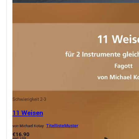
Schwierigkeit 2-3
11 Weisen
von Michael Kotay
Titelliste
Muster
€16.90
inkl. USt.