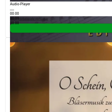
Audio-Player
00:00
00:00
Mehr Hörbeispiele verfügbar
00:00