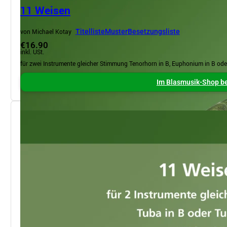
11 Weisen
von Michael Kotay
Titelliste
Muster
Besetzungsliste
€16.90
inkl. USt.
für zwei Instrumente gleicher Stimmung Tenorhorn in B, Euphonium in B od
Im Blasmusik-Shop be