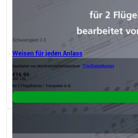
Schwierigkeit 2-3
Weisen für jeden Anlass
Bearbeitet von Manfred Hechenblaickner
Titelliste
Muster
€16.90
inkl. USt.
für 2 Flügelhörner / Trompeten in B