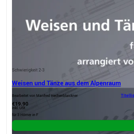
Schwierigkeit 2-3
Weisen und Tänze aus dem Alpenraum
Bearbeitet von Manfred Hechenblaickner
Titelli
€19.90
inkl. USt.
für 3 Hörner in F