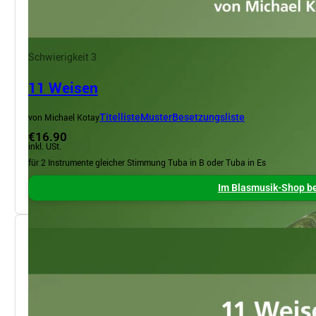
Schwierigkeit 3
11 Weisen
von Michael Kotay
Titelliste
Muster
Besetzungsliste
€16.90
inkl. USt.
für 2 Instrumente gleicher Stimmung Tuba in B oder Tuba in Es
Im Blasmusik-Shop be