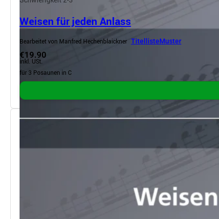
Weisen für jeden Anlass
Bearbeitet von Manfred Hechenblaickner
Titelliste
Muster
€19.90
inkl. USt.
für 3 Posaunen in C