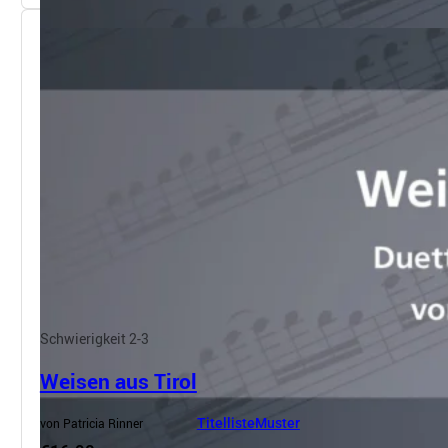
Schwierigkeit 2-3
Weisen aus Tirol
von Patricia Rinner
Titelliste
Muster