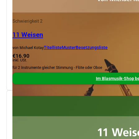
Schwierigkeit 2
11 Weisen
von Michael Kotay
Titelliste
Muster
Besetzungsliste
€16.90
inkl. USt.
für 2 Instrumente gleicher Stimmung - Flöte oder Oboe
Im Blasmusik-Shop be