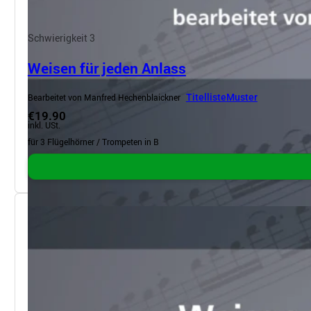
Schwierigkeit 3
Weisen für jeden Anlass
Bearbeitet von Manfred Hechenblaickner
Titelliste
Muster
€19.90
inkl. USt.
für 3 Flügelhörner / Trompeten in B