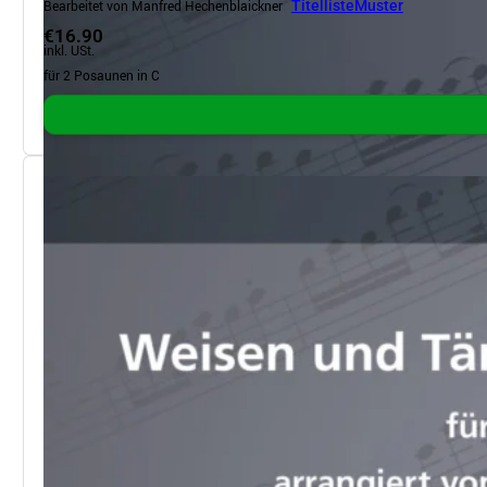
Bearbeitet von Manfred Hechenblaickner
Titelliste
Muster
€16.90
inkl. USt.
für 2 Posaunen in C