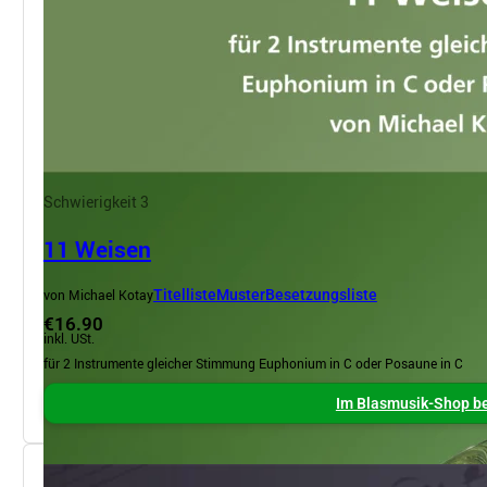
Schwierigkeit 3
11 Weisen
von Michael Kotay
Titelliste
Muster
Besetzungsliste
€16.90
inkl. USt.
für 2 Instrumente gleicher Stimmung Euphonium in C oder Posaune in C
Im Blasmusik-Shop be