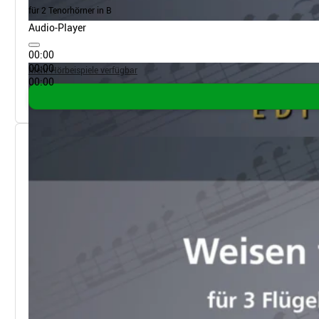
für 2 Tenorhörner in B
Audio-Player
00:00
00:00
Mehr Hörbeispiele verfügbar
00:00