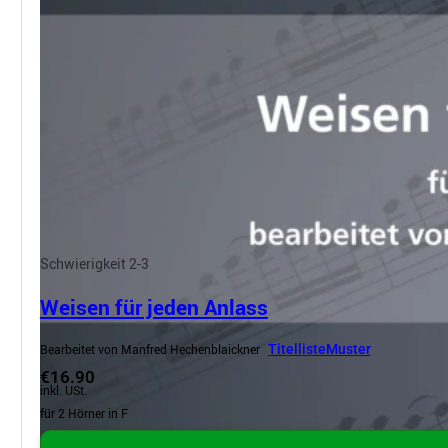
Schwierigkeit 2-3
Weisen für jeden Anlass
Bearbeitet von Manfred Hechenblaickner
Titelliste
Muster
€16.90
inkl. USt.
für 2 Hörner in F