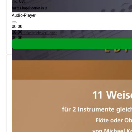
inkl. USt.
für 2 Flügelhörner in B
Audio-Player
00:00
00:00
Mehr Hörbeispiele verfügbar
00:00