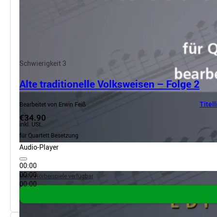
Schwierigkeit 3
Alte traditionelle Volksweisen – Folge 2
Bearbeitet von Erwin Feiß
Titell
€34.90
inkl. USt.
für Quartett Besetzung
Audio-Player
00:00
00:00
Mehr Hörbeispiele verfügbar
00:00