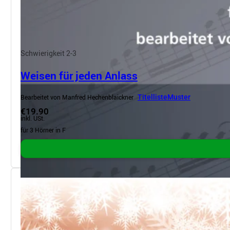
Schwierigkeit 2-3
Weisen für jeden Anlass
Bearbeitet von Manfred Hechenblaickner
Titelliste
Muster
€19.90
inkl. USt.
für 3 Hörner in F