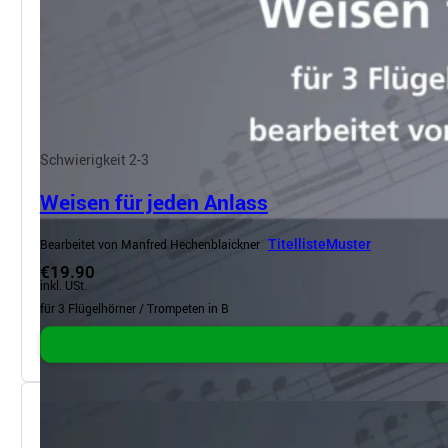
Schwierigkeit 2-3
Weisen für jeden Anlass
Bearbeitet von Manfred Hechenblaickner
Titelliste
Muster
€19.90
inkl. USt.
für 3 Flügelhörner / Trompeten in B