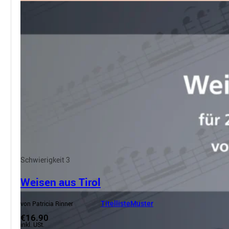
Schwierigkeit 3
Weisen aus Tirol
von Patricia Rinner
Titelliste
Muster
€16.90
inkl. USt.