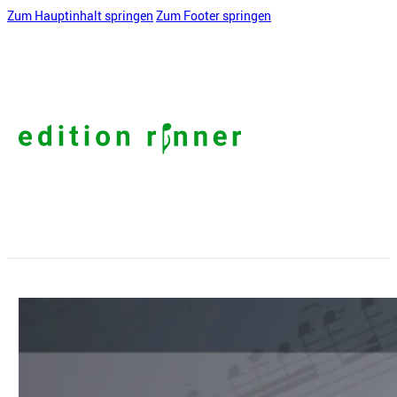
Zum Hauptinhalt springen
Zum Footer springen