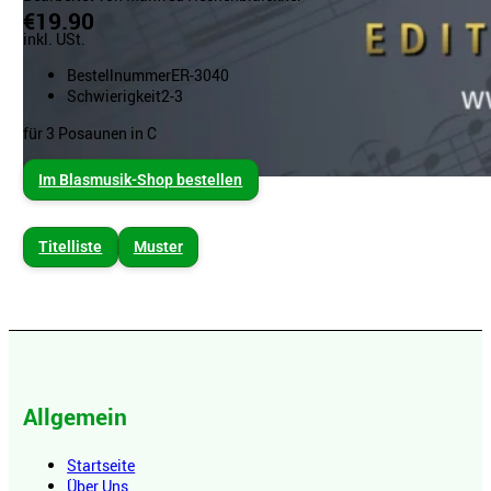
€19.90
inkl. USt.
Bestellnummer
ER-3040
Schwierigkeit
2-3
für 3 Posaunen in C
Im Blasmusik-Shop bestellen
Titelliste
Muster
Allgemein
Startseite
Über Uns