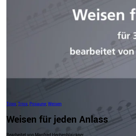
Trios
,
Trios
,
Posaune
,
Weisen
Weisen für jeden Anlass
Bearbeitet von Manfred Hechenblaickner