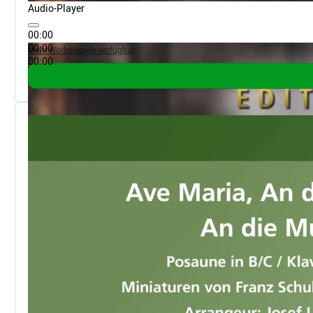
Audio-Player
00:00
00:00
Mehr Hörbeispiele verfügbar
00:00