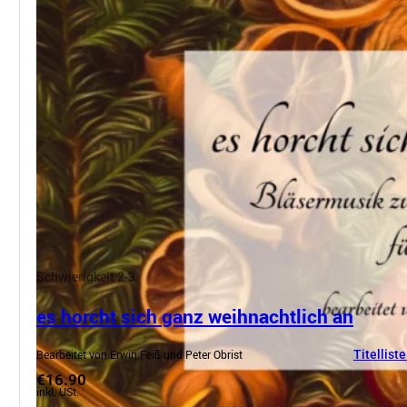
Schwierigkeit 2-3
es horcht sich ganz weihnachtlich an
Bearbeitet von Erwin Feiß und Peter Obrist
Titelliste
€16.90
inkl. USt.