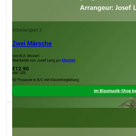
Schwierigkeit 3
Zwei Märsche
von W.A. Mozart
Bearbeitet von Josef Lang jun.
Muster
€12.90
inkl. USt.
für Posaune in B/C mit Klavierbegleitung
Im Blasmusik-Shop be