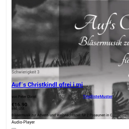
Schwierigkeit 3
Auf´s Christkindl gfrei i mi
von Peter Obrist
Titelliste
Muster
€16.90
inkl. USt.
Bläsermusik zur Advent- und Weihnachtszeit für 2 Posaunen in C
Audio-Player