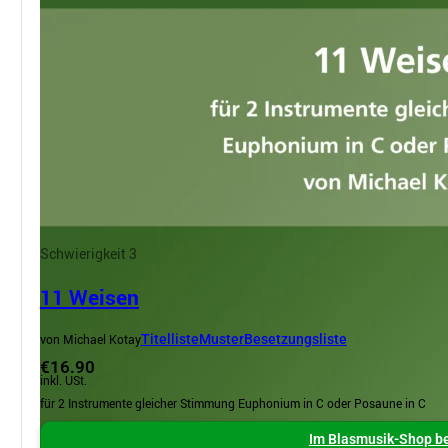
Schwierigkeit 3
11 Weisen
von Michael Kotay
Titelliste
Muster
Besetzungsliste
€16.90
inkl. USt.
für 2 Instrumente gleicher Stimmung Euphonium in C oder Posaune in C
Im Blasmusik-Shop be