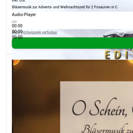
inkl. USt.
Bläsermusik zur Advents- und Weihnachtszeit für 2 Posaunen in C
Audio-Player
00:00
00:00
Mehr Hörbeispiele verfügbar
00:00