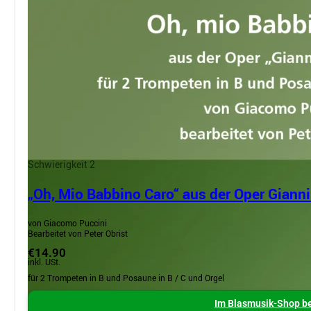
Schwierigkeit 2
„Oh, Mio Babbino Caro“ aus der Oper Gianni
von Giacomo Puccini
Bearbeitet von Peter Obrist
€14.90
inkl. USt.
für 2 Trompeten in B und Posaune in B / C und Orgel
Im Blasmusik-Shop be