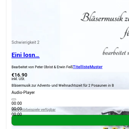
Schwierigkeit 2
Eini losn…
Bearbeitet von Peter Obrist & Erwin Feiß
Titelliste
Muster
€16.90
inkl. USt.
Bläsermusik zur Advents- und Weihnachtszeit für 2 Posaunen in B
Audio-Player
00:00
00:00
Mehr Hörbeispiele verfügbar
00:00