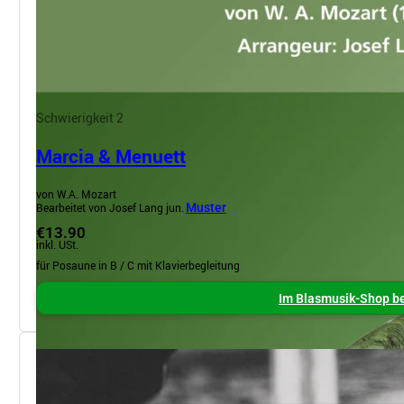
Schwierigkeit 2
Marcia & Menuett
von W.A. Mozart
Bearbeitet von Josef Lang jun.
Muster
€13.90
inkl. USt.
für Posaune in B / C mit Klavierbegleitung
Im Blasmusik-Shop be