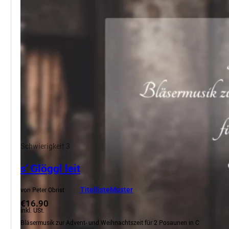
Schwierigkeit 3
s‘ Glöggl leit
von Peter Obrist
Titelliste
Muster
€16.90
inkl. USt.
Bläsermusik zur Advent- und Weihnachtszeit für 2 Posaunen in C