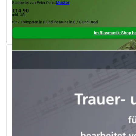
Bearbeitet von Peter Obrist
Muster
€14.90
inkl. USt.
für 2 Trompeten in B und Posaune in B / C und Orgel
Im Blasmusik-Shop be