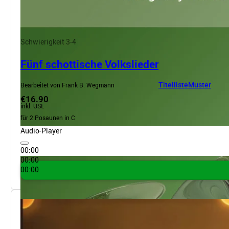
Schwierigkeit 3-4
Fünf schottische Volkslieder
Bearbeitet von Frank B. Wegmann
Titelliste
Muster
€16.90
inkl. USt.
für 2 Posaunen in C
Audio-Player
00:00
00:00
00:00