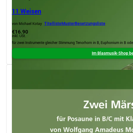
11 Weisen
von Michael Kotay
Titelliste
Muster
Besetzungsliste
€16.90
inkl. USt.
für zwei Instrumente gleicher Stimmung Tenorhorn in B, Euphonium in B od
Im Blasmusik-Shop be