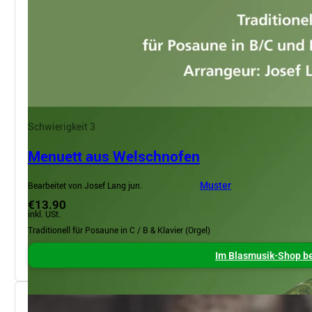
Schwierigkeit 3
Menuett aus Welschnofen
Bearbeitet von Josef Lang jun.
Muster
€13.90
inkl. USt.
Traditionell für Posaune in C / B & Klavier (Orgel)
Im Blasmusik-Shop be