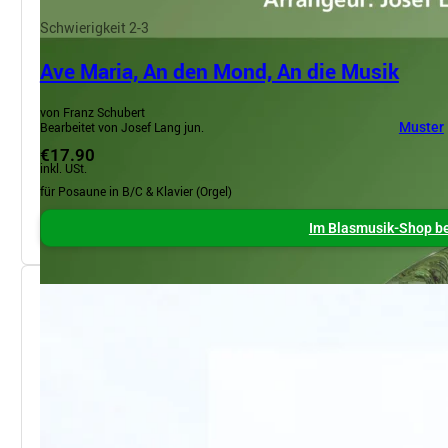
Schwierigkeit 2-3
Ave Maria, An den Mond, An die Musik
von Franz Schubert
Bearbeitet von Josef Lang jun.
Muster
€17.90
inkl. USt.
für Posaune in B/C & Klavier (Orgel)
Im Blasmusik-Shop be