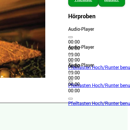
Hörproben
Audio-Player
00:00
Audio-Player
00:00
00:00
00:00
Audio-Player
00:00
Pfeiltasten Hoch/Runter benut
00:00
00:00
00:00
Pfeiltasten Hoch/Runter benut
00:00
Pfeiltasten Hoch/Runter benut