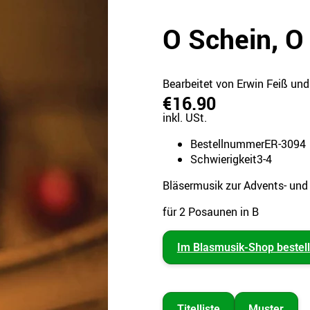
O Schein, O
Bearbeitet von Erwin Feiß und
€16.90
inkl. USt.
Bestellnummer
ER-3094
Schwierigkeit
3-4
Bläsermusik zur Advents- und
für 2 Posaunen in B
Im Blasmusik-Shop bestel
Titelliste
Muster