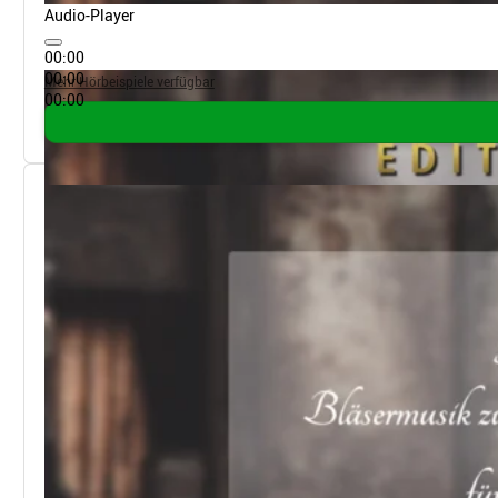
Audio-Player
00:00
00:00
Mehr Hörbeispiele verfügbar
00:00