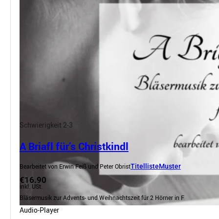
Schwierigkeit 2-3
A Briafl für’s Christkindl
Bearbeitet von Erwin Feiß und Peter Obrist
Titelliste
Muster
€16.90
inkl. USt.
Bläsermusik zur Advents- und Weihnachtszeit für 2 Hörner in F
Audio-Player