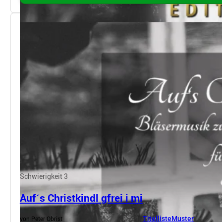
Schwierigkeit 3
Auf´s Christkindl gfrei i mi
von Peter Obrist
Titelliste
Muster