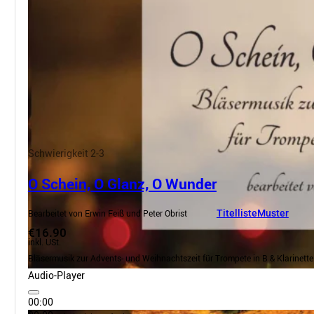
Schwierigkeit 2-3
O Schein, O Glanz, O Wunder
Bearbeitet von Erwin Feiß und Peter Obrist
Titelliste
Muster
€16.90
inkl. USt.
Bläsermusik zur Advents- und Weihnachtszeit für Trompete in B & Klarinette
Audio-Player
00:00