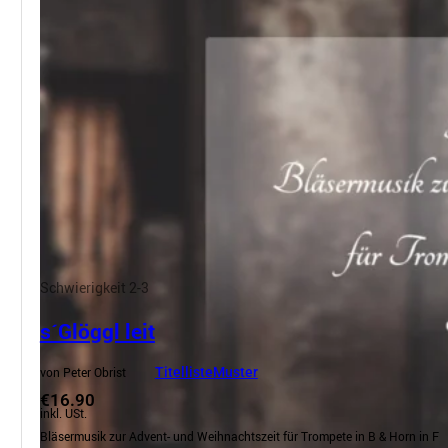
Schwierigkeit 2-3
s´Glöggl leit
von Peter Obrist
Titelliste
Muster
€16.90
inkl. USt.
Bläsermusik zur Advent- und Weihnachtszeit für Trompete in B & Horn in F