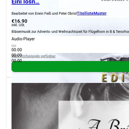
Eini losn…
Bearbeitet von Erwin Feiß und Peter Obrist
Titelliste
Muster
€16.90
inkl. USt.
Bläsermusik zur Advents- und Weihnachtszeit für Flügelhorn in B & Tenorhor
Audio-Player
00:00
00:00
Mehr Hörbeispiele verfügbar
00:00