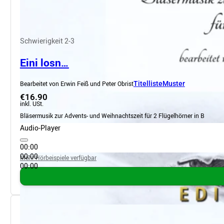
Schwierigkeit 2-3
Eini losn…
Bearbeitet von Erwin Feiß und Peter Obrist
Titelliste
Muster
€16.90
inkl. USt.
Bläsermusik zur Advents- und Weihnachtszeit für 2 Flügelhörner in B
Audio-Player
00:00
00:00
Mehr Hörbeispiele verfügbar
00:00