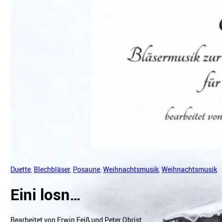
Duette
,
Blechbläser
,
Posaune
,
Weihnachtsmusik
,
Weihnachtsmusik
Eini losn…
Bearbeitet von Erwin Feiß und Peter Obrist