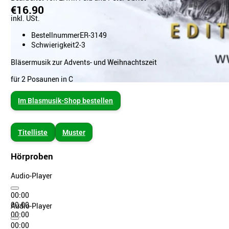
€16.90
inkl. USt.
Bestellnummer
ER-3149
Schwierigkeit
2-3
Bläsermusik zur Advents- und Weihnachtszeit
für 2 Posaunen in C
Im Blasmusik-Shop bestellen
Titelliste
Muster
Hörproben
Audio-Player
00:00
00:00
Audio-Player
00:00
00:00