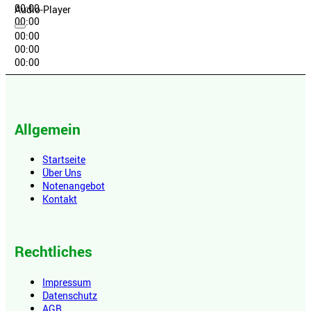
00:00
Audio-Player
00:00
00:00
00:00
00:00
Allgemein
Startseite
Über Uns
Notenangebot
Kontakt
Rechtliches
Impressum
Datenschutz
AGB