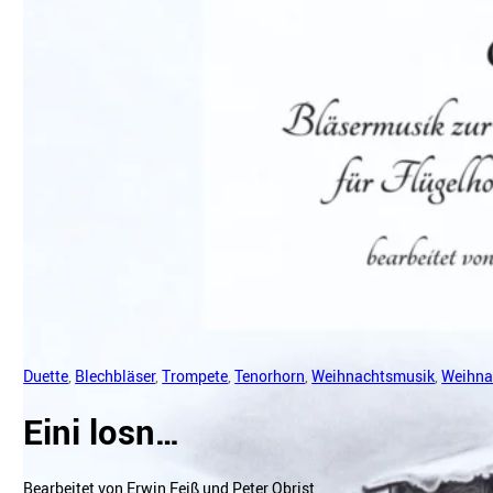
Duette
,
Blechbläser
,
Trompete
,
Tenorhorn
,
Weihnachtsmusik
,
Weihna
Eini losn…
Bearbeitet von Erwin Feiß und Peter Obrist