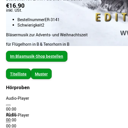
€16.90
inkl. USt.
Bestellnummer
ER-3141
Schwierigkeit
2
Bläsermusik zur Advents- und Weihnachtszeit
für Flügelhorn in B & Tenorhorn in B
Im Blasmusik-Shop bestellen
Titelliste
Muster
Hörproben
Audio-Player
00:00
00:00
Audio-Player
00:00
00:00