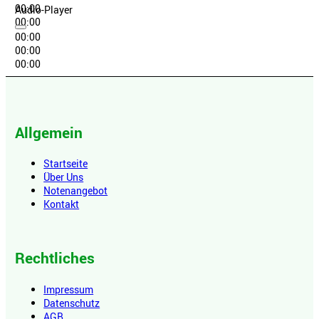
00:00
Audio-Player
00:00
00:00
00:00
00:00
Allgemein
Startseite
Über Uns
Notenangebot
Kontakt
Rechtliches
Impressum
Datenschutz
AGB