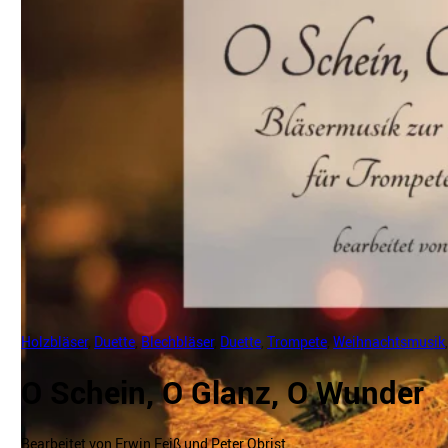
Holzbläser
,
Duette
,
Blechbläser
,
Duette
,
Trompete
,
Weihnachtsmusik
O Schein, O Glanz, O Wunder
Bearbeitet von Erwin Feiß und Peter Obrist