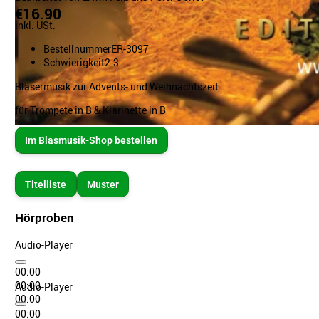
€16.90
inkl. USt.
Bestellnummer
ER-3097
Schwierigkeit
2-3
Bläsermusik zur Advents- und Weihnachtszeit
für Trompete in B & Klarinette in B
Im Blasmusik-Shop bestellen
Titelliste
Muster
Hörproben
Audio-Player
00:00
00:00
Audio-Player
00:00
00:00