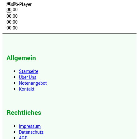
00:00
Audio-Player
00:00
00:00
00:00
00:00
Allgemein
Startseite
Über Uns
Notenangebot
Kontakt
Rechtliches
Impressum
Datenschutz
AGB