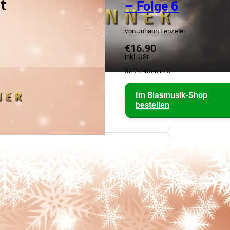
– Folge 6
von Johann Lenzeler
€16.90
inkl. USt.
für 2 Flöten in C
Im Blasmusik-Shop
bestellen