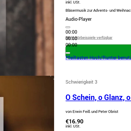
inkl. USt.
Bläsermusik zur Advents- und Weihnacht
Audio-Player
00:00
Mehr Hörbeispiele verfügbar
00:00
00:00
Pfeiltasten Hoch/Runter benutz
Schwierigkeit 3
O Schein, o Glanz, 
von Erwin Feiß und Peter Obrist
€16.90
inkl. USt.