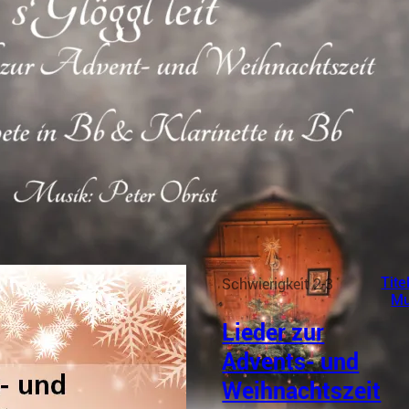
Schwierigkeit 2-3
Tite
Mu
Lieder zur
Advents- und
Weihnachtszeit