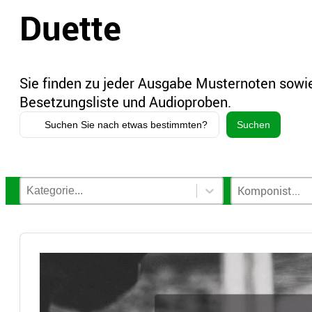
Duette
Sie finden zu jeder Ausgabe Musternoten sowie
Besetzungsliste und Audioproben.
Search
Suchen
...
Notenkategorien-Filter
Komponisten-
Select content
Select content
Select content