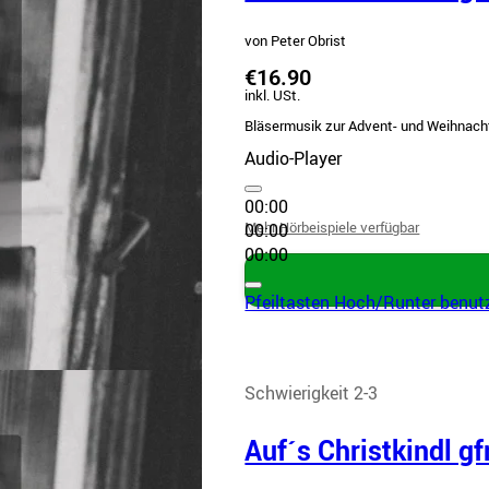
von Peter Obrist
€16.90
inkl. USt.
Bläsermusik zur Advent- und Weihnachts
Audio-Player
00:00
Mehr Hörbeispiele verfügbar
00:00
00:00
Pfeiltasten Hoch/Runter benutz
Schwierigkeit 2-3
Auf´s Christkindl gfr