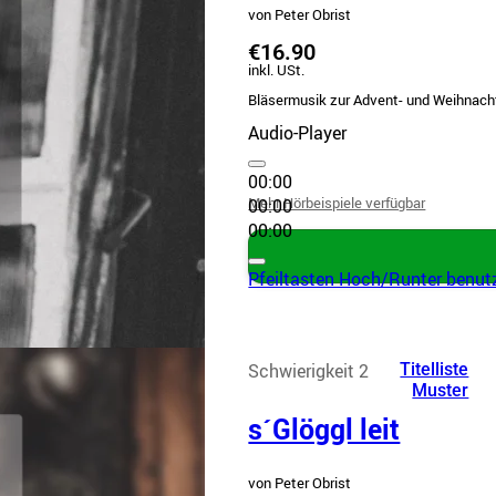
von Peter Obrist
€16.90
inkl. USt.
Bläsermusik zur Advent- und Weihnachts
Audio-Player
00:00
Mehr Hörbeispiele verfügbar
00:00
00:00
Pfeiltasten Hoch/Runter benutz
Schwierigkeit 2
Titelliste
Muster
s´Glöggl leit
von Peter Obrist