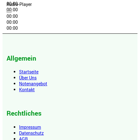
00:00
Audio-Player
00:00
00:00
00:00
00:00
Allgemein
Startseite
Über Uns
Notenangebot
Kontakt
Rechtliches
Impressum
Datenschutz
AGB