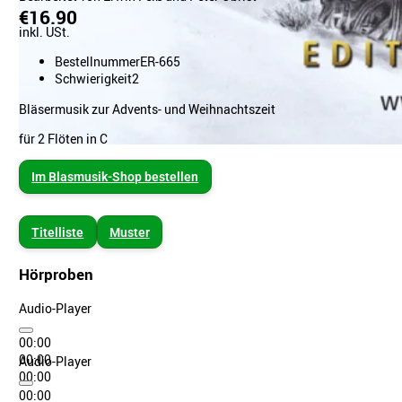
€16.90
inkl. USt.
Bestellnummer
ER-665
Schwierigkeit
2
Bläsermusik zur Advents- und Weihnachtszeit
für 2 Flöten in C
Im Blasmusik-Shop bestellen
Titelliste
Muster
Hörproben
Audio-Player
00:00
00:00
Audio-Player
00:00
00:00