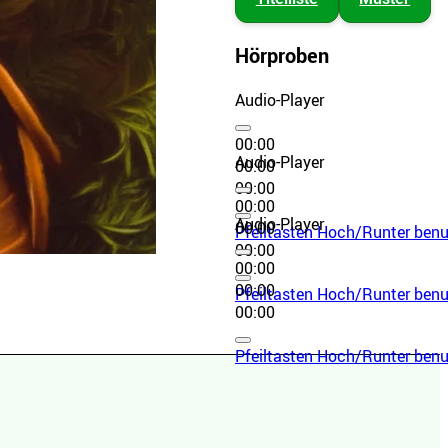
Hörproben
Audio-Player
00:00
Audio-Player
00:00
00:00
00:00
Audio-Player
00:00
Pfeiltasten Hoch/Runter benut
00:00
00:00
00:00
Pfeiltasten Hoch/Runter benut
00:00
Pfeiltasten Hoch/Runter benut