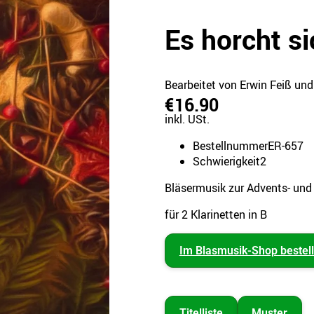
Es horcht s
Bearbeitet von Erwin Feiß und
€16.90
inkl. USt.
Bestellnummer
ER-657
Schwierigkeit
2
Bläsermusik zur Advents- und
für 2 Klarinetten in B
Im Blasmusik-Shop bestel
Titelliste
Muster