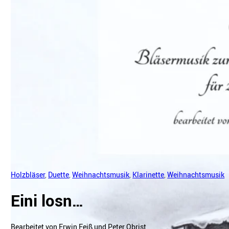
Holzbläser
,
Duette
,
Weihnachtsmusik
,
Klarinette
,
Weihnachtsmusik
Eini losn…
Bearbeitet von Erwin Feiß und Peter Obrist