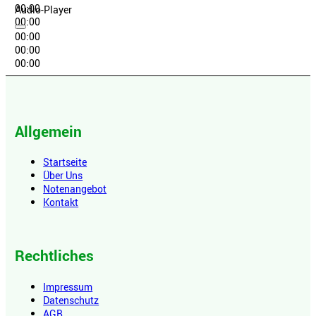
00:00
Audio-Player
00:00
00:00
00:00
00:00
Allgemein
Startseite
Über Uns
Notenangebot
Kontakt
Rechtliches
Impressum
Datenschutz
AGB