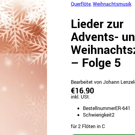
Querflöte
,
Weihnachtsmusik
Lieder zur
Advents- u
Weihnachtsz
– Folge 5
Bearbeitet von Johann Lenzel
€16.90
inkl. USt.
Bestellnummer
ER-641
Schwierigkeit
2
für 2 Flöten in C