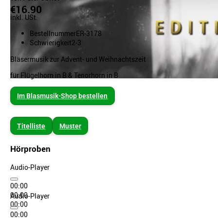
€16.90
inkl. USt.
Bestellnummer
ER-3178
Schwierigkeit
2-3
Bläsermusik zur Advent- und Weihnachtszeit
für Flügelhorn in B & Tenorhorn in B
Im Blasmusik-Shop bestellen
Titelliste
Muster
Hörproben
Audio-Player
00:00
00:00
Audio-Player
00:00
00:00