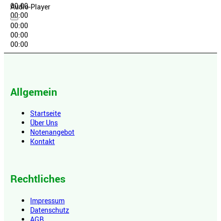
00:00
Audio-Player
00:00
00:00
00:00
00:00
Allgemein
Startseite
Über Uns
Notenangebot
Kontakt
Rechtliches
Impressum
Datenschutz
AGB