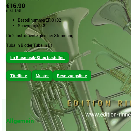
€16.90
inkl. USt.
Bestellnummer
ER-3102
Schwierigkeit
3
für 2 Instrumente gleicher Stimmung
Tuba in B oder Tuba in Es
Im Blasmusik-Shop bestellen
Titelliste
Muster
Besetzungsliste
Allgemein