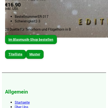
€16.90
inkl. USt.
Bestellnummer
ER-317
Schwierigkeit
2-3
28 Duette für Tenorhorn und Flügelhorn in B
Im Blasmusik-Shop bestellen
Titelliste
Muster
Allgemein
Startseite
Über Uns