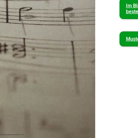
Im B
beste
Must