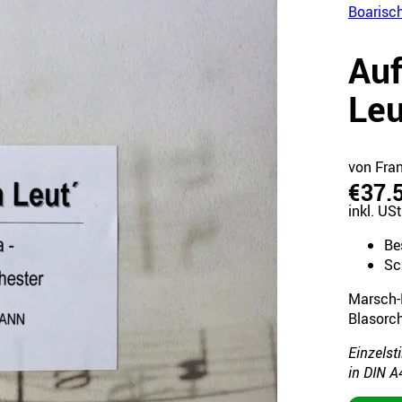
Boarisc
Auf
Leu
von Fra
€37.
inkl. USt
Be
Sc
Marsch-
Blasorc
Einzelst
in DIN A