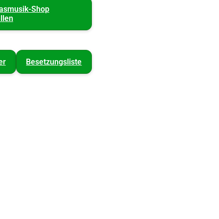
lasmusik-Shop
llen
er
Besetzungsliste