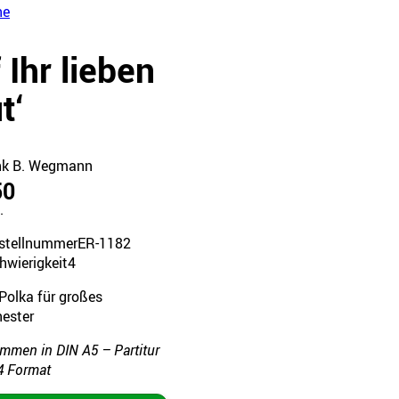
he
 Ihr lieben
t‘
nk B. Wegmann
50
.
stellnummer
ER-1182
hwierigkeit
4
Polka für großes
hester
immen in DIN A5 – Partitur
4 Format