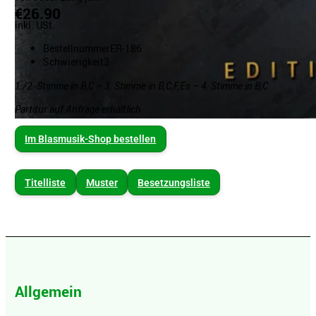
€26.90
inkl. USt.
Bestellnummer
ER-186
Schwierigkeit
3
1./2. Stimme in B,C – 3. Stimme in B,C,F,Es –
4. Stimme in B,C
Partitur auf Anfrage erhältlich
Im Blasmusik-Shop bestellen
Titelliste
Muster
Besetzungsliste
Allgemein