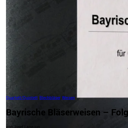
Quartett/Quintett
,
Blechbläser
,
Weisen
Bayrische Bläserweisen – Fol
von Josef Lang jun.