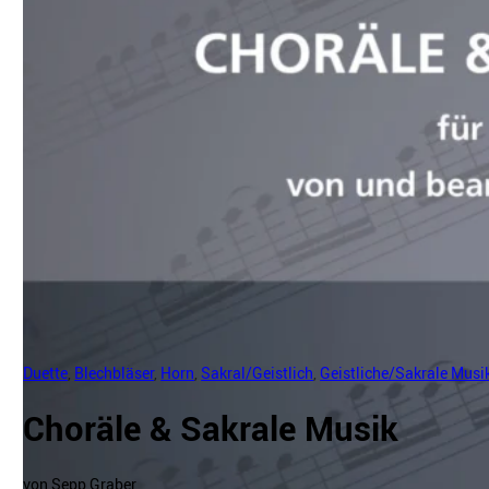
Duette
,
Blechbläser
,
Horn
,
Sakral/Geistlich
,
Geistliche/Sakrale Musi
Choräle & Sakrale Musik
von Sepp Graber