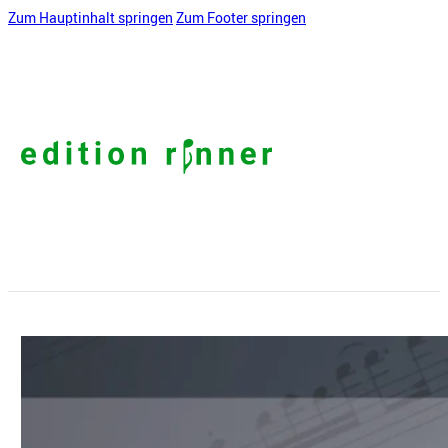
Zum Hauptinhalt springen
Zum Footer springen