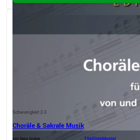
Schwierigkeit 2-3
Choräle & Sakrale Musik
von Sepp Graber
Titelliste
Muster