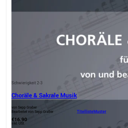
Schwierigkeit 2-3
Choräle & Sakrale Musik
von Sepp Graber
Bearbeitet von Sepp Graber
Titelliste
Muster
€16.90
inkl. USt.