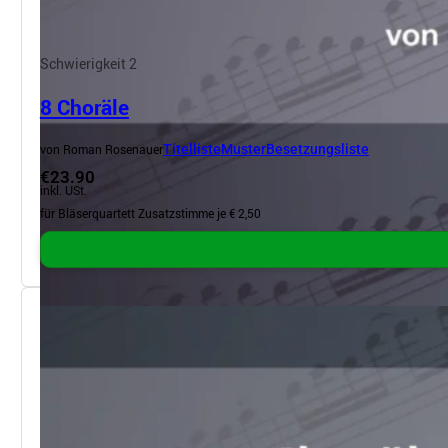
Schwierigkeit 2
8 Choräle
von Roman Rosenauer
Titelliste
Muster
Besetzungsliste
€23.90
inkl. USt.
für Bläserquartett Zusatzstimme je € 2,50