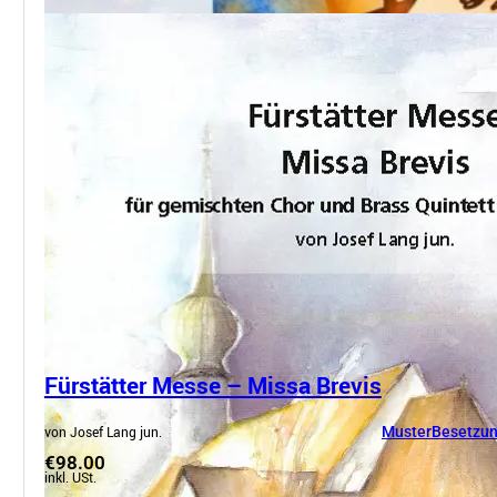
Fürstätter Messe – Missa Brevis
von Josef Lang jun.
Muster
Besetzun
€98.00
inkl. USt.