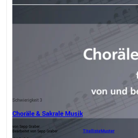
Schwierigkeit 3
Choräle & Sakrale Musik
von Sepp Graber
Bearbeitet von Sepp Graber
Titelliste
Muster