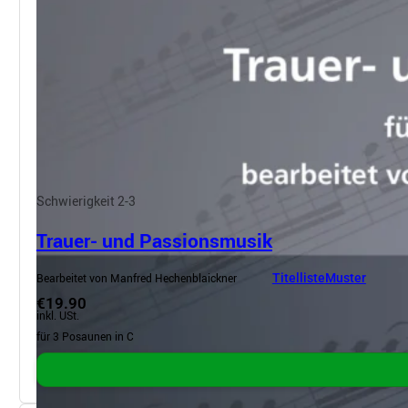
Schwierigkeit 2-3
Trauer- und Passionsmusik
Bearbeitet von Manfred Hechenblaickner
Titelliste
Muster
€19.90
inkl. USt.
für 3 Posaunen in C