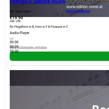
Choräle & Sakrale Musik
von Sepp Graber
Titelliste
Muster
€19.90
inkl. USt.
für Flügelhorn in B, Horn in F & Posaune in C
Audio-Player
00:00
00:00
Mehr Hörbeispiele verfügbar
00:00