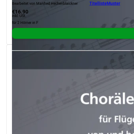
Bearbeitet von Manfred Hechenblaickner
Titelliste
Muster
€16.90
inkl. USt.
für 2 Hörner in F