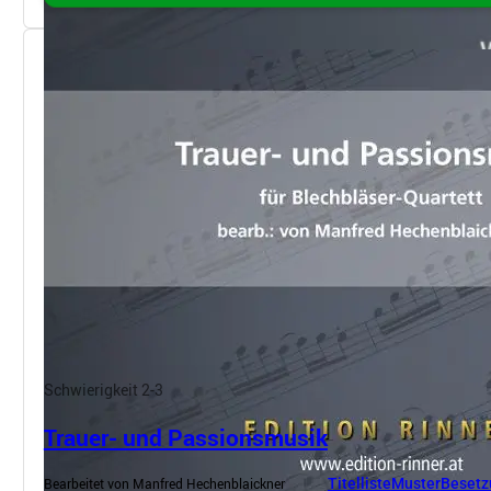
Schwierigkeit 2-3
Trauer- und Passionsmusik
Bearbeitet von Manfred Hechenblaickner
Titelliste
Muster
Besetz