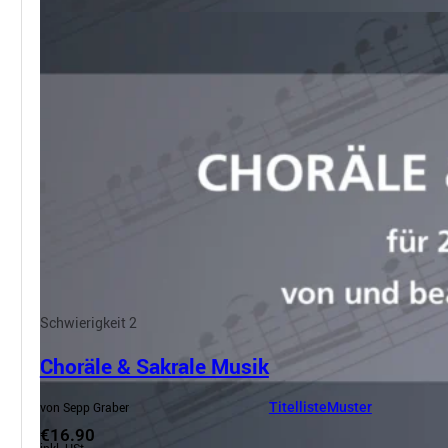
Schwierigkeit 2
Choräle & Sakrale Musik
von Sepp Graber
Titelliste
Muster
€16.90