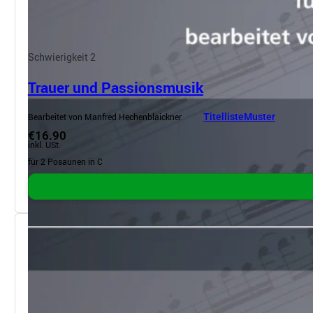
Schwierigkeit 2
Trauer und Passionsmusik
Bearbeitet von Manfred Hechenblaickner
Titelliste
Muster
€16.90
inkl. USt.
für 2 Posaunen in C