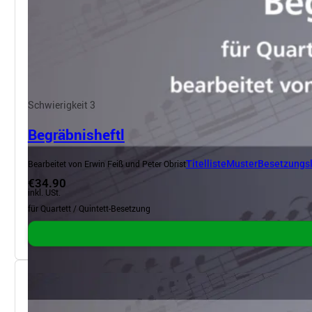
Schwierigkeit 3
Begräbnisheftl
Bearbeitet von Erwin Feiß und Peter Obrist
Titelliste
Muster
Besetzungsl
€34.90
inkl. USt.
für Quartett / Quintett-Besetzung