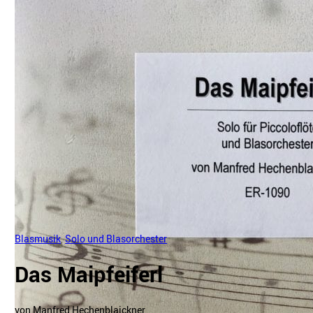
Blasmusik
,
Solo und Blasorchester
Das Maipfeiferl
von Manfred Hechenblaickner