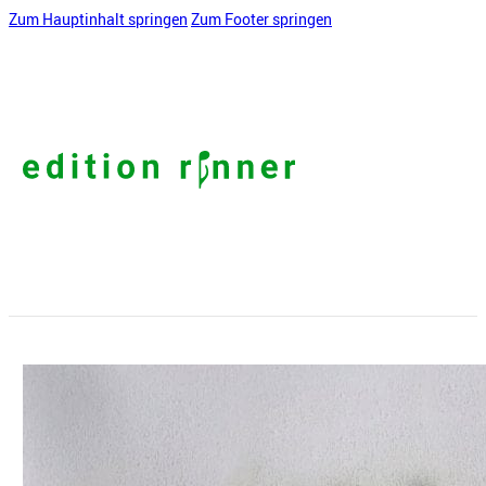
Zum Hauptinhalt springen
Zum Footer springen