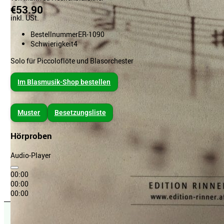
€53.90
inkl. USt.
Bestellnummer
ER-1090
Schwierigkeit
4
Solo für Piccoloflöte und Blasorchester
Im Blasmusik-Shop bestellen
Muster
Besetzungsliste
Hörproben
Audio-Player
00:00
00:00
00:00