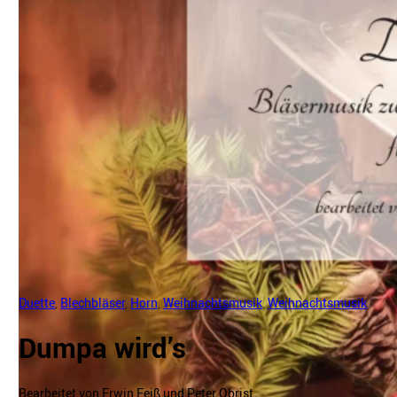
Duette
,
Blechbläser
,
Horn
,
Weihnachtsmusik
,
Weihnachtsmusik
Dumpa wird’s
Bearbeitet von Erwin Feiß und Peter Obrist