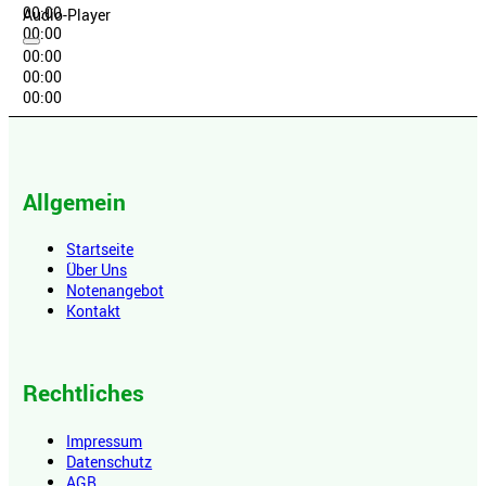
00:00
Audio-Player
00:00
00:00
00:00
00:00
Allgemein
Startseite
Über Uns
Notenangebot
Kontakt
Rechtliches
Impressum
Datenschutz
AGB