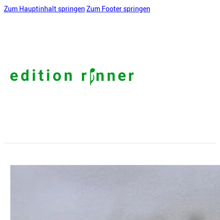
Zum Hauptinhalt springen
Zum Footer springen