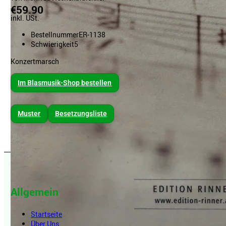
€59.90
inkl. USt.
Bestellnummer
ER-1138
Schwierigkeit
5
Konzertmarsch
Im Blasmusik-Shop bestellen
Muster
Besetzungsliste
Allgemein
Startseite
Über Uns