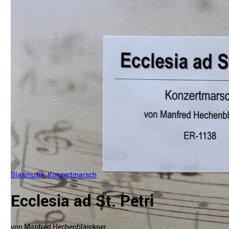
Blasmusik
,
Konzertmarsch
Ecclesia ad St. Petri
von Manfred Hechenblaickner