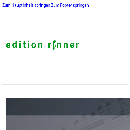
Zum Hauptinhalt springen
Zum Footer springen