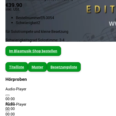
€39.90
inkl. USt.
Bestellnummer
ER-3054
Schwierigkeit
2
für Solotrompete und kleine Besetzung
Schwierigkeitsgrad Solostimme: 3-4
Im Blasmusik-Shop bestellen
Titelliste
Muster
Besetzungsliste
Hörproben
Audio-Player
00:00
00:00
Audio-Player
00:00
00:00