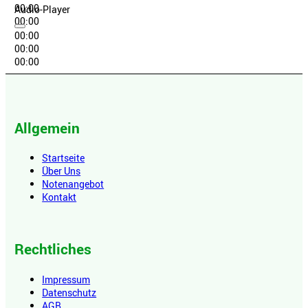
00:00
Audio-Player
00:00
00:00
00:00
00:00
Allgemein
Startseite
Über Uns
Notenangebot
Kontakt
Rechtliches
Impressum
Datenschutz
AGB