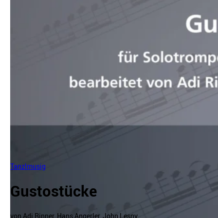
Tanzlmusig
Gustostücke
von Adi Rinner, Hans Angerler, John Lesny