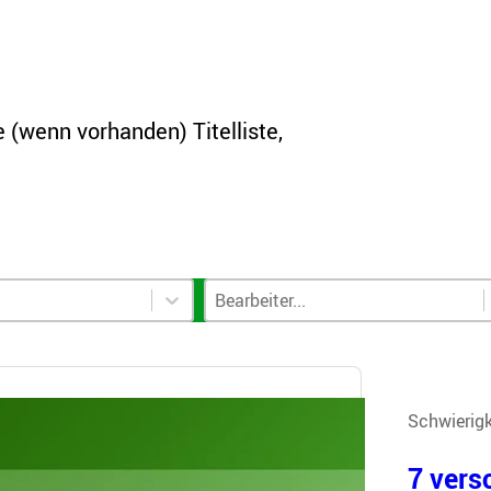
 (wenn vorhanden) Titelliste,
Filter
Bearbeiter-Filter
Select content
Select content
Schwierigk
7 vers