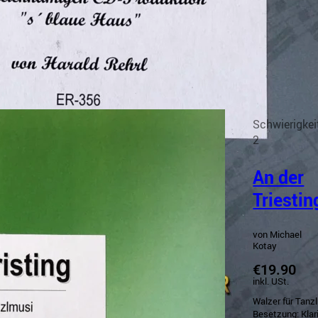
Schwierigkei
2
An der
Triestin
von Michael
Kotay
€19.90
inkl. USt.
Walzer für Tanz
Besetzung: Klari