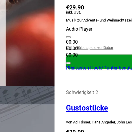
€29.90
inkl. USt.
Musik zur Advents- und Weihnachtszei
Audio-Player
00:00
Mehr Hörbeispiele verfügbar
00:00
00:00
Pfeiltasten Hoch/Runter benutz
Schwierigkeit 2
Gustostücke
von Adi Rinner, Hans Angerler, John Le