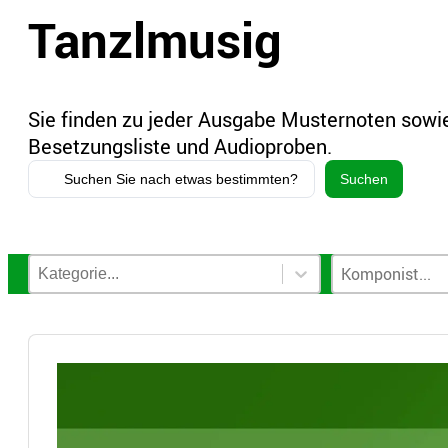
Tanzlmusig
Sie finden zu jeder Ausgabe Musternoten sowie
Besetzungsliste und Audioproben.
Search
Suchen
...
Notenkategorien-Filter
Komponisten-
Select content
Select content
Select content