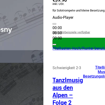
€39.90
inkl. USt.
für Solotrompete und kleine Besetzung
Audio-Player
00:00
Mehr Hörbeispiele verfügbar
00:00
00:00
Pfeiltasten Hoch/Runter benutz
Schwierigkeit 2-3
Titell
Mus
Besetzungsli
Tanzlmusig
aus den
Alpen –
Folge 2