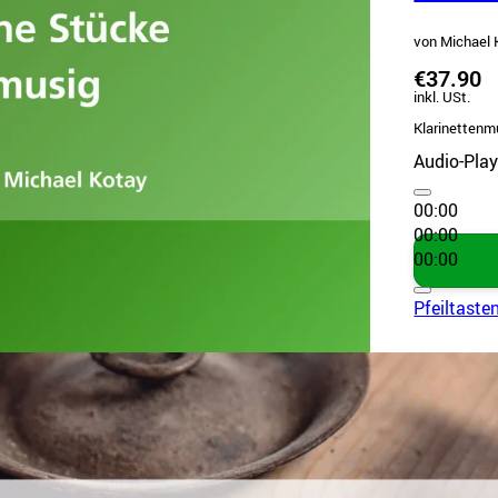
von Michael 
€37.90
inkl. USt.
Klarinettenm
Audio-Play
00:00
00:00
00:00
Pfeiltaste