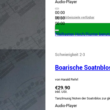
Audio-Player
00:00
Mehr Hörbeispiele verfügbar
00:00
00:00
Pfeiltasten Hoch/Runter benutz
Schwierigkeit 2-3
Boarische Soatnblo
von Harald Rehrl
€29.90
inkl. USt.
Tanzlmusig´Noten der Soatnblos zur gl
Audio-Player