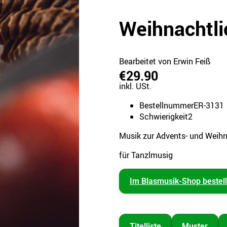
Weihnachtli
Bearbeitet von Erwin Feiß
€29.90
inkl. USt.
Bestellnummer
ER-3131
Schwierigkeit
2
Musik zur Advents- und Weihn
für Tanzlmusig
Im Blasmusik-Shop bestel
Titelliste
Muster