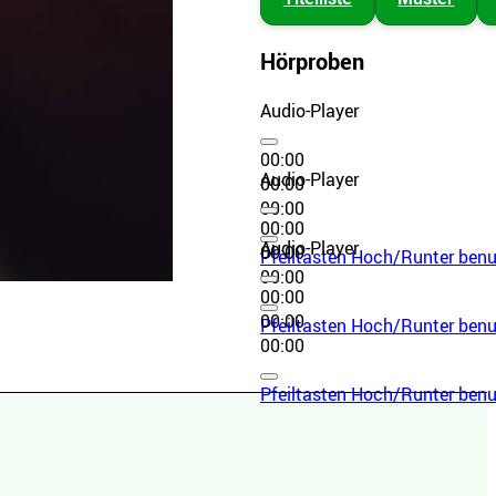
Hörproben
Audio-Player
00:00
Audio-Player
00:00
00:00
00:00
Audio-Player
00:00
Pfeiltasten Hoch/Runter benut
00:00
00:00
00:00
Pfeiltasten Hoch/Runter benut
00:00
Pfeiltasten Hoch/Runter benut