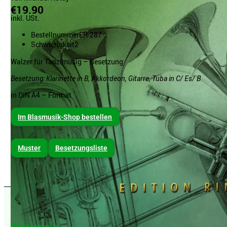
€19.90
inkl. USt.
Bestellnummer
ER-287
Schwierigkeit
2
Walzer für Tanzlmusig – Besetzung
Besetzung: Klarinette in B, Akkordeon, Gitarre, Tuba in C/ Es/ B
in DIN A4 – Format
Im Blasmusik-Shop bestellen
Muster
Besetzungsliste
Allgemein