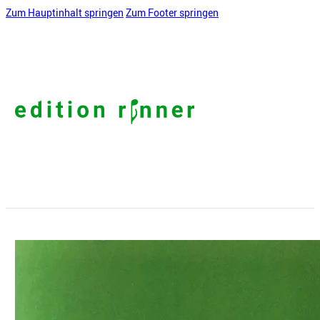
Zum Hauptinhalt springen
Zum Footer springen