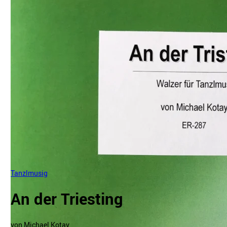
Tanzlmusig
An der Triesting
von Michael Kotay