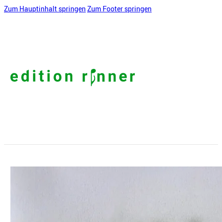
Zum Hauptinhalt springen
Zum Footer springen