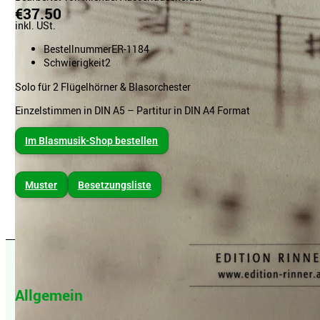
€37.50
inkl. USt.
Bestellnummer
ER-1184
Schwierigkeit
2
Solo für 2 Flügelhörner & Blasorchester
Einzelstimmen in DIN A5 – Partitur in DIN A4 Format
Im Blasmusik-Shop bestellen
Muster
Besetzungsliste
Allgemein