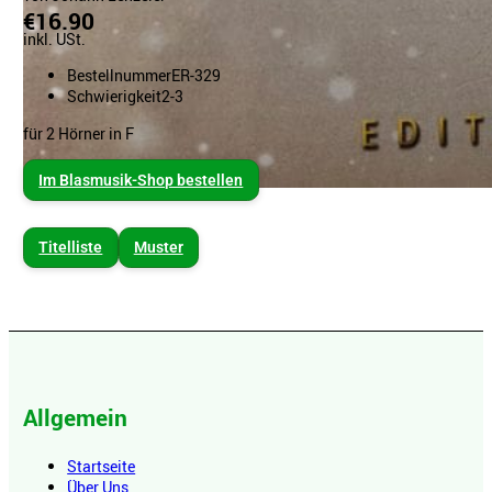
€16.90
inkl. USt.
Bestellnummer
ER-329
Schwierigkeit
2-3
für 2 Hörner in F
Im Blasmusik-Shop bestellen
Titelliste
Muster
Allgemein
Startseite
Über Uns