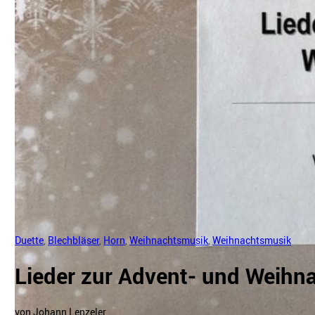
Duette
,
Blechbläser
,
Horn
,
Weihnachtsmusik
,
Weihnachtsmusik
Lieder zur Advent- und Weihna
von Johann Lenzeler