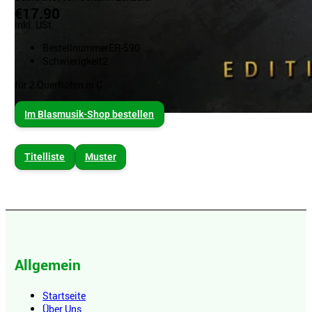
€17.90
inkl. USt.
Bestellnummer
ER-590
Schwierigkeit
2
für 2 Querflöten in C
Im Blasmusik-Shop bestellen
Titelliste
Muster
Allgemein
Startseite
Über Uns