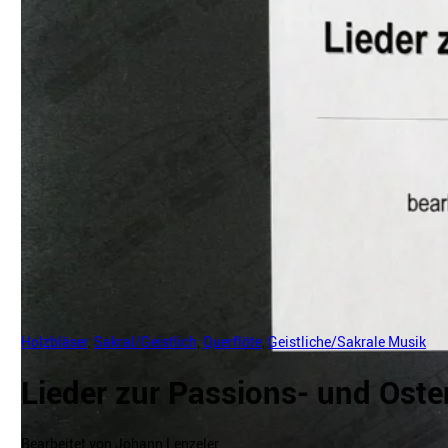
Holzbläser
,
Sakral/Geistlich
,
Querflöte
,
Geistliche/Sakrale Musik
Lieder zur Passions- und Oste
Bearbeitet von Johann Lenzeler