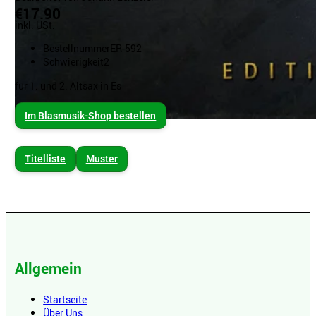
€17.90
inkl. USt.
Bestellnummer
ER-592
Schwierigkeit
2
für 1. und 2. Altsax in Es
Im Blasmusik-Shop bestellen
Titelliste
Muster
Allgemein
Startseite
Über Uns