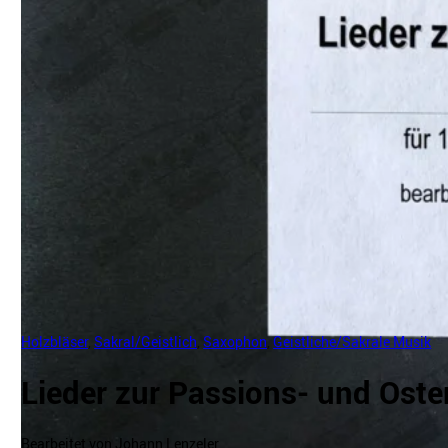
Holzbläser
,
Sakral/Geistlich
,
Saxophon
,
Geistliche/Sakrale Musik
Lieder zur Passions- und Oste
Bearbeitet von Johann Lenzeler