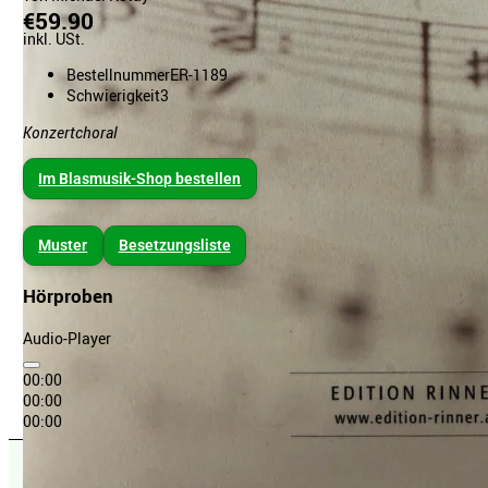
€59.90
inkl. USt.
Bestellnummer
ER-1189
Schwierigkeit
3
Konzertchoral
Im Blasmusik-Shop bestellen
Muster
Besetzungsliste
Hörproben
Audio-Player
00:00
00:00
00:00