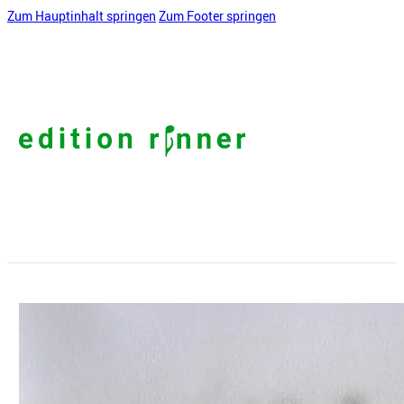
Zum Hauptinhalt springen
Zum Footer springen