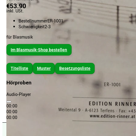
€53.90
inkl. USt.
Bestellnummer
ER-1001
Schwierigkeit
2-3
für Blasmusik
Im Blasmusik-Shop bestellen
Titelliste
Muster
Besetzungsliste
Hörproben
Audio-Player
00:00
00:00
00:00