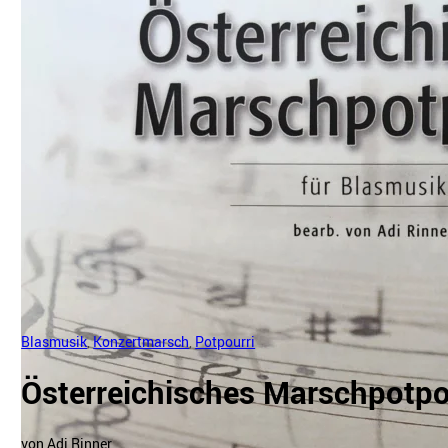
Blasmusik
,
Konzertmarsch
,
Potpourri
Österreichisches Marschpotpo
von Adi Rinner