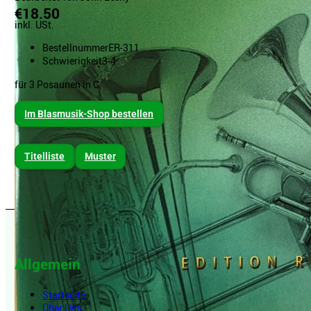
€18.50
inkl. USt.
Bestellnummer
ER-311
Schwierigkeit
3-4
für 3 Posaunen in C
Im Blasmusik-Shop bestellen
Titelliste
Muster
Allgemein
Startseite
Über Uns