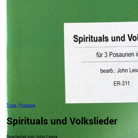
Trios
,
Posaune
Spirituals und Volkslieder
Bearbeitet von John Lesny