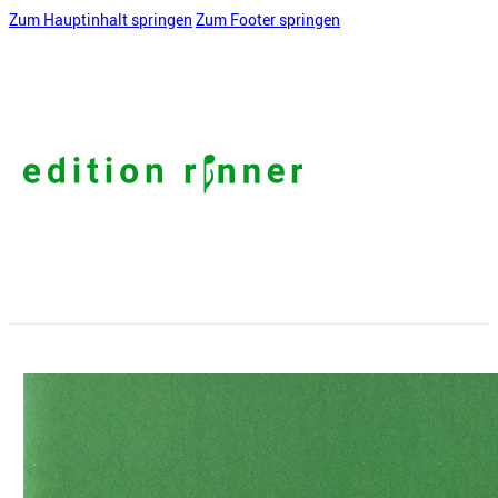
Zum Hauptinhalt springen
Zum Footer springen