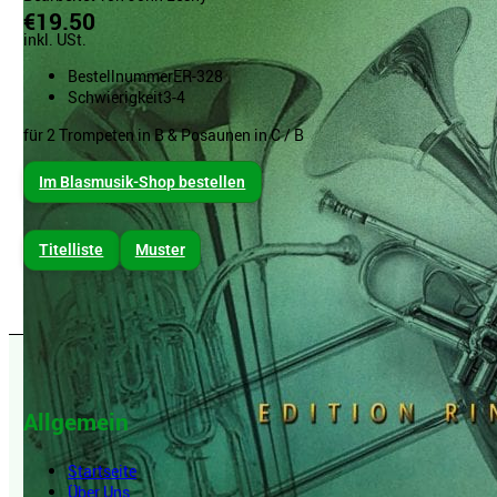
€19.50
inkl. USt.
Bestellnummer
ER-328
Schwierigkeit
3-4
für 2 Trompeten in B & Posaunen in C / B
Im Blasmusik-Shop bestellen
Titelliste
Muster
Allgemein
Startseite
Über Uns